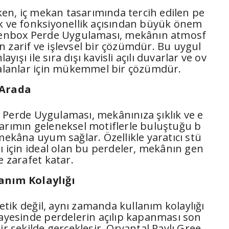
n, iç mekan tasarımında tercih edilen pe
ik ve fonksiyonellik açısından büyük önem
reenbox Perde Uygulaması, mekânın atmosf
 zarif ve işlevsel bir çözümdür. Bu uygul
şı ile sıra dışı kavisli açılı duvarlar ve ov
u alanlar için mükemmel bir çözümdür.
 Arada
 Perde Uygulaması, mekânınıza şıklık ve e
sarımın geleneksel motiflerle buluştuğu b
 mekâna uyum sağlar. Özellikle yaratıcı stü
rı için ideal olan bu perdeler, mekânın gen
e zarafet katar.
anım Kolaylığı
tik değil, aynı zamanda kullanım kolaylığı
sayesinde perdelerin açılıp kapanması son
ir şekilde gerçekleşir. Oryantal Raylı Gree