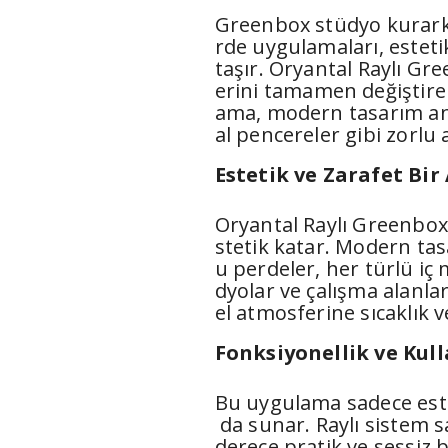
Greenbox stüdyo kurarke
rde uygulamaları, estet
taşır. Oryantal Raylı G
erini tamamen değiştiren
ama, modern tasarım anlayı
al pencereler gibi zorl
Estetik ve Zarafet Bir
Oryantal Raylı Greenbox
stetik katar. Modern ta
u perdeler, her türlü iç
dyolar ve çalışma alanla
el atmosferine sıcaklık v
Fonksiyonellik ve Kull
Bu uygulama sadece este
da sunar. Raylı sistem 
derece pratik ve sessiz b