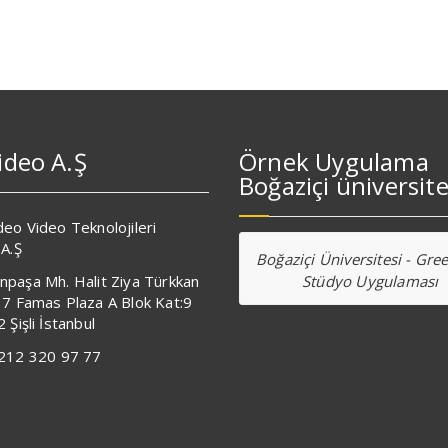
ideo A.Ş
Örnek Uygulama
Boğaziçi üniversite
deo Video Teknolojileri
 A.Ş
Boğaziçi Üniversitesi - Gr
npaşa Mh. Halit Ziya Türkkan
Stüdyo Uygulaması
17 Famas Plaza A Blok Kat:9
 Şişli İstanbul
0212 320 97 77