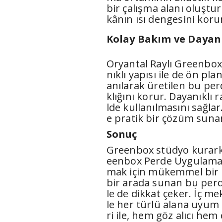
bir çalışma alanı oluştu
kânın ısı dengesini koru
Kolay Bakım ve Dayanı
Oryantal Raylı Greenbo
nıklı yapısı ile de ön pl
anılarak üretilen bu perd
klığını korur. Dayanıklı 
lde kullanılmasını sağla
e pratik bir çözüm suna
Sonuç
Greenbox stüdyo kurarke
eenbox Perde Uygulaması
mak için mükemmel bir se
bir arada sunan bu perde
le de dikkat çeker. İç m
le her türlü alana uyum
ri ile, hem göz alıcı hem 