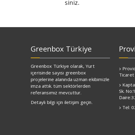
siniz.
Greenbox Türkiye
Prov
Greenbox Türkiye olarak, Yurt
Provi
içerisinde sayısı greenbox
Ticaret
projelerine alanında uzman ekibimizle
Kapta
imza attık. tüm sektörlerden
Sk. No:
referansımız mevcuttur.
Daire:32
Detaylı bilgi için iletişim geçin.
Tel: 