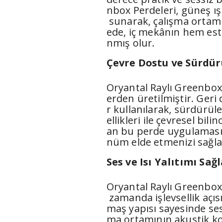
nbox Perdeleri, güneş ış
sunarak, çalışma ortamı
ede, iç mekânın hem este
nmış olur.
Çevre Dostu ve Sürdür
Oryantal Raylı Greenbo
erden üretilmiştir. Geri
r kullanılarak, sürdürül
ellikleri ile çevresel bili
an bu perde uygulaması,
nüm elde etmenizi sağla
Ses ve Isı Yalıtımı Sağ
Oryantal Raylı Greenbox 
zamanda işlevsellik açıs
maş yapısı sayesinde ses v
ma ortamının akustik ko