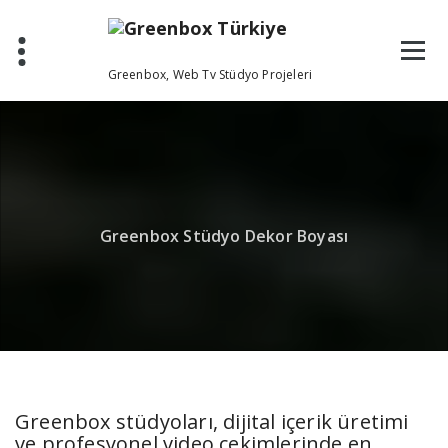
Skip
to
content
Greenbox, Web Tv Stüdyo Projeleri
Greenbox Stüdyo Dekor Boyası
Greenbox stüdyoları, dijital içerik üretimi
ve profesyonel video çekimlerinde en